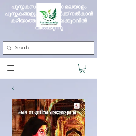
പുസ്തകസദ്യ എല്ലാ മലയാളം
പുസ്തകങ്ങളും മറ്റുള്ളവർക്ക് നൽകാൻ
കഴിയാത്ത വലിയ വിലക്കുറവിൽ
വിൽക്കുന്നു