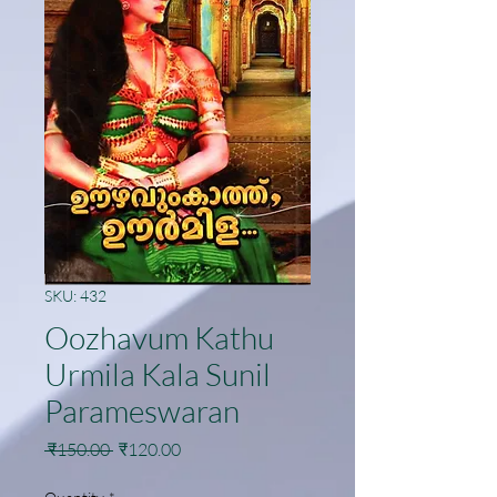
SKU: 432
Oozhavum Kathu
Urmila Kala Sunil
Parameswaran
Regular
Sale
 ₹150.00 
₹120.00
Price
Price