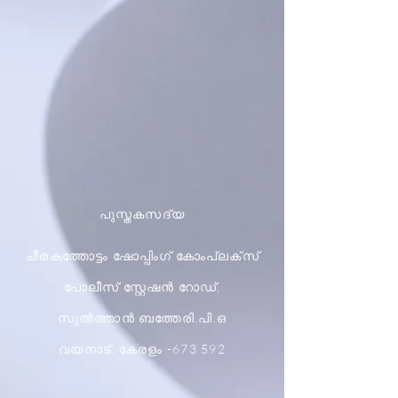
പുസ്തകസദ്യ
ചീരകത്തോട്ടം ഷോപ്പിംഗ് കോംപ്ലക്സ്
പോലീസ് സ്റ്റേഷൻ റോഡ്,
സുൽത്താൻ ബത്തേരി.പി.ഒ
വയനാട്, കേരളം -673 592