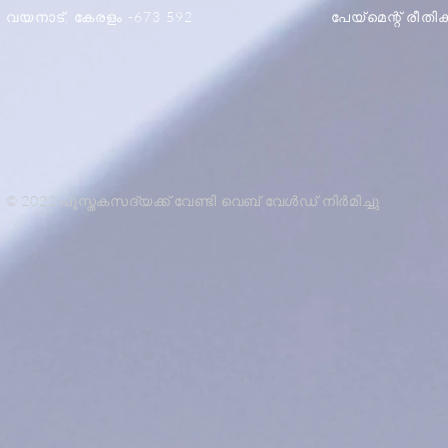
വയനാട്, കേരളം -673 592
പേയ്മെന്റ് രീത
© 2022 പുസ്തകസദ്യക്ക് വേണ്ടി വെബ് വേൾഡ് നിർമിച്ചു