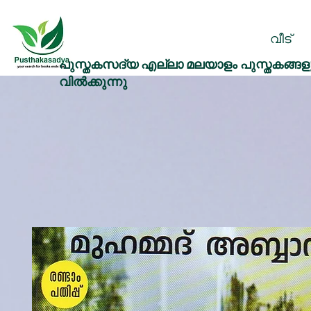
വീട്
പുസ്തകസദ്യ എല്ലാ മലയാളം പുസ്തകങ്ങളു
വിൽക്കുന്നു