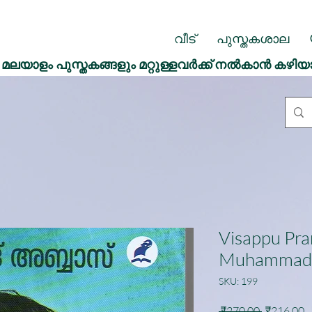
വീട്
പുസ്തകശാല
മലയാളം പുസ്തകങ്ങളും മറ്റുള്ളവർക്ക് നൽകാൻ കഴിയ
Visappu P
Muhammad 
SKU: 199
Regular
S
 ₹270.00 
₹216.00