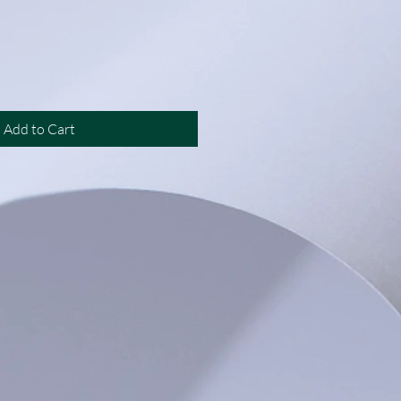
rice
Add to Cart