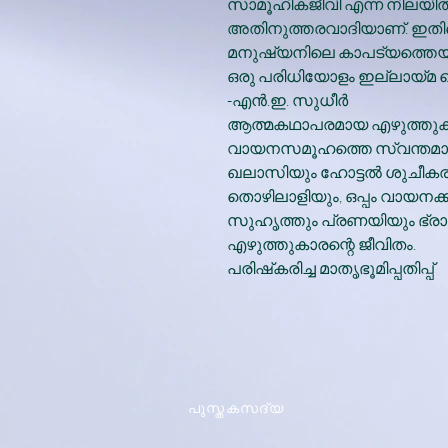
സാമൂഹികജീവി എന്ന നിലയില്
അതിനുത്തരവാദിയാണ്. ഇതി
മനുഷ്യനിലെ കാപട്യത്തെയ
ഒരു പരിധിയോളം ഇല്ലായ്മ ച
-എന്‍.ഇ. സുധീര്‍
ആത്മകഥാപരമായ എഴുത്തുക
വായനസമൂഹത്തെ സ്വന്തമാക്കിയ
ഖലാസിയും ഹോട്ടല്‍ ശുചീകര
തൊഴിലാളിയും, ഒപ്പം വായനക്കാ
സുഹൃത്തും പ്രണയിയും ഭ്രാന്
എഴുത്തുകാരന്റെ ജീവിതം.
പരിഷ്‌കരിച്ച മാതൃഭൂമിപ്പതിപ്പ്‌
പുസ്തകസദ്യ