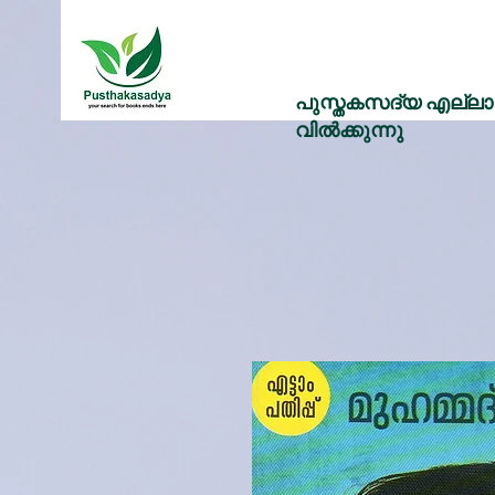
പുസ്തകസദ്യ എല്ലാ 
വിൽക്കുന്നു