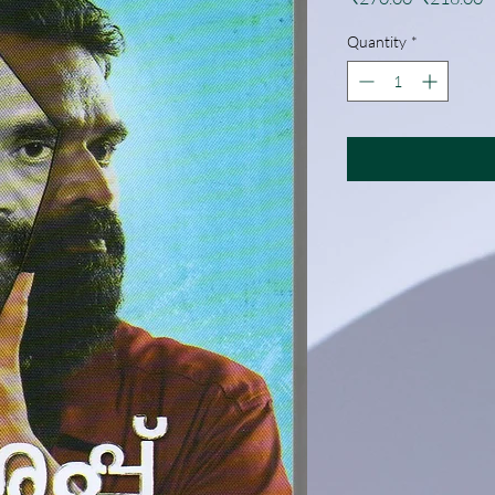
Price
P
Quantity
*