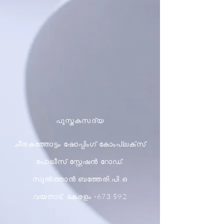
പുസ്തകസദ്യ
ചീരകത്തോട്ടം ഷോപ്പിംഗ് കോംപ്ലക്സ്
പോലീസ് സ്റ്റേഷൻ റോഡ്,
സുൽത്താൻ ബത്തേരി.പി.ഒ
വയനാട്, കേരളം -673 592