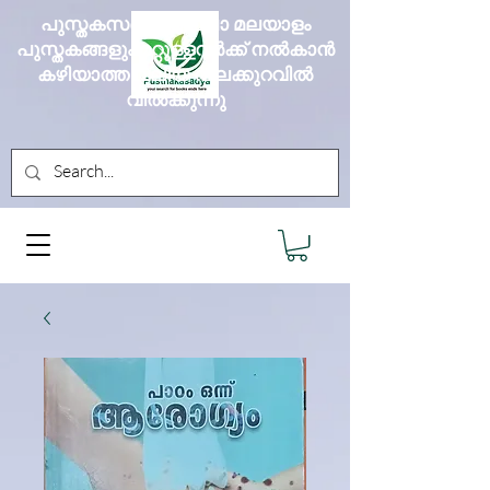
പുസ്തകസദ്യ എല്ലാ മലയാളം
പുസ്തകങ്ങളും മറ്റുള്ളവർക്ക് നൽകാൻ
കഴിയാത്ത വലിയ വിലക്കുറവിൽ
വിൽക്കുന്നു