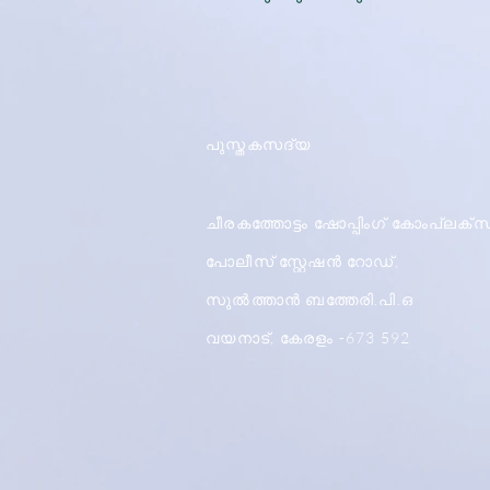
പുസ്തകസദ്യ
ചീരകത്തോട്ടം ഷോപ്പിംഗ് കോംപ്ലക്സ
പോലീസ് സ്റ്റേഷൻ റോഡ്,
സുൽത്താൻ ബത്തേരി.പി.ഒ
വയനാട്, കേരളം -673 592