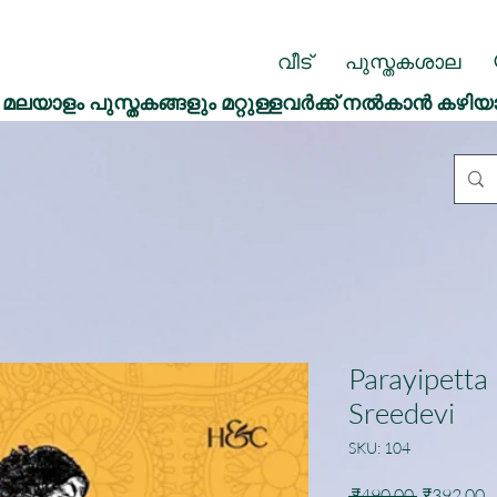
വീട്
പുസ്തകശാല
മലയാളം പുസ്തകങ്ങളും മറ്റുള്ളവർക്ക് നൽകാൻ കഴിയ
Parayipetta
Sreedevi
SKU: 104
Regular
S
 ₹490.00 
₹392.00