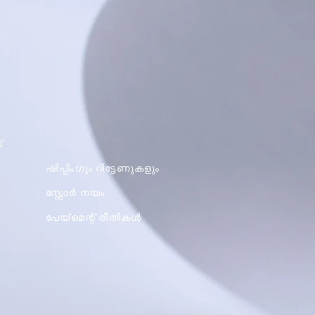
്
ഷിപ്പിംഗും റിട്ടേണുകളും
സ്റ്റോർ നയം
പേയ്മെന്റ് രീതികൾ