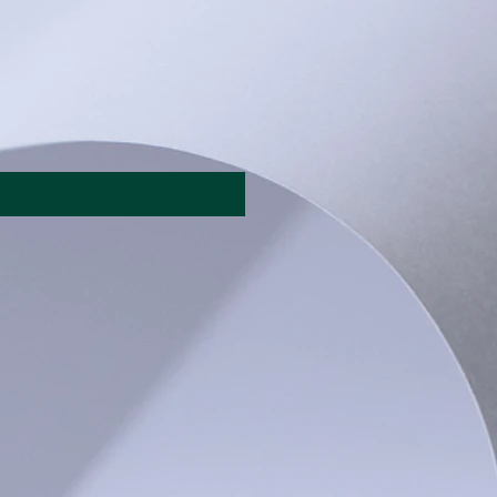
rice
fy When Available