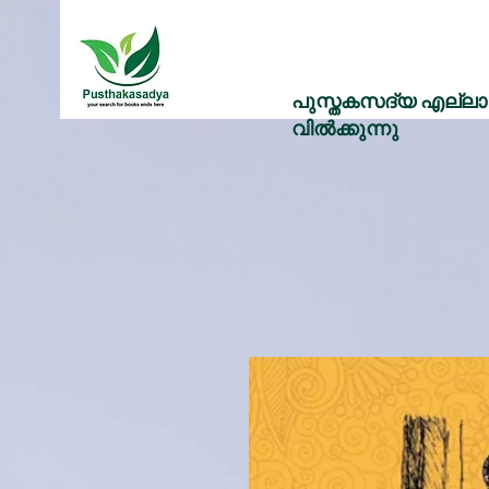
പുസ്തകസദ്യ എല്ലാ 
വിൽക്കുന്നു