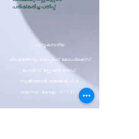
പരിഷ്‌കരിച്ച പതിപ്പ്‌
പുസ്തകസദ്യ
ചീരകത്തോട്ടം ഷോപ്പിംഗ് കോംപ്ലക്സ്
പോലീസ് സ്റ്റേഷൻ റോഡ്,
സുൽത്താൻ ബത്തേരി.പി.ഒ
വയനാട്, കേരളം -673 592
ഷിപ്പിംഗും റിട്ടേണുകളും