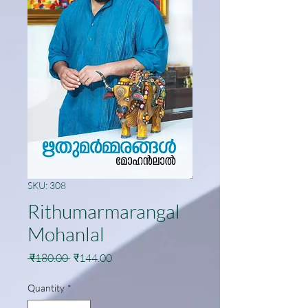
SKU: 308
Rithumarmarangal
Mohanlal
Regular
Sale
 ₹180.00 
₹144.00
Price
Price
Quantity
*