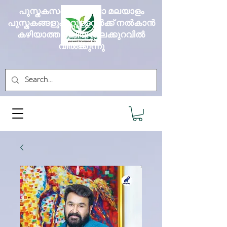
പുസ്തകസദ്യ എല്ലാ മലയാളം
പുസ്തകങ്ങളും മറ്റുള്ളവർക്ക് നൽകാൻ
കഴിയാത്ത വലിയ വിലക്കുറവിൽ
വിൽക്കുന്നു