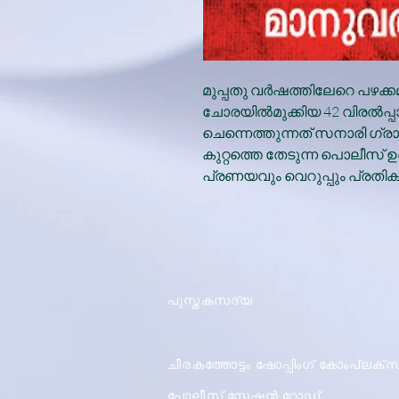
മുപ്പതു വർഷത്തിലേറെ പഴക്
ചോരയിൽമുക്കിയ 42 വിരൽപ
ചെന്നെത്തുന്നത് സനാരി ഗ്രാമ
കുറ്റത്തെ തേടുന്ന പൊലീസ
പ്രണയവും വെറുപ്പും പ്രതികാര
പുസ്തകസദ്യ
ചീരകത്തോട്ടം ഷോപ്പിംഗ് കോംപ്ലക്സ
പോലീസ് സ്റ്റേഷൻ റോഡ്,