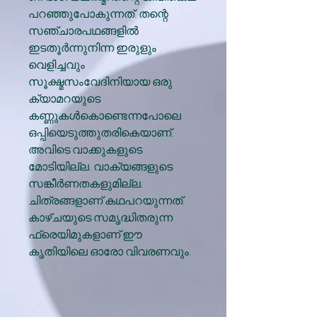
പറഞ്ഞുപോകുന്നത്. തന്റെ
സഞ്ചാരപഥങ്ങളില്‍
ഇടതൂര്‍ന്നുനിന്ന ഇരുളും
വെളിച്ചവും
സൂക്ഷ്മസംവേദിനിയായ ഒരു
ക്യാമറയുടെ
കണ്ണുകള്‍കൊണ്ടെന്നപോലെ
ഒപ്പിയെടുത്തുതരികെയാണ്.
അവിടെ വാക്കുകളുടെ
മോടിയില്ല. വാക്യങ്ങളുടെ
സങ്കീര്‍ണതകളുമില്ല.
ചിത്രങ്ങളാണ് കഥപറയുന്നത്.
കാഴ്ചയുടെ സമൃദ്ധിതരുന്ന
ഫ്രെയിമുകളാണ് ഈ
കൃതിയിലെ ഓരോ വിവരണവും.