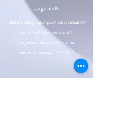
പുസ്തകസദ്യ
ചീരകത്തോട്ടം ഷോപ്പിംഗ് കോംപ്ലക്സ്
പോലീസ് സ്റ്റേഷൻ റോഡ്,
സുൽത്താൻ ബത്തേരി.പി.ഒ
വയനാട്, കേരളം -673 592
ഷിപ്പിംഗും റിട്ടേണുകളും
സ്റ്റോർ നയം
പേയ്മെന്റ് രീതികൾ