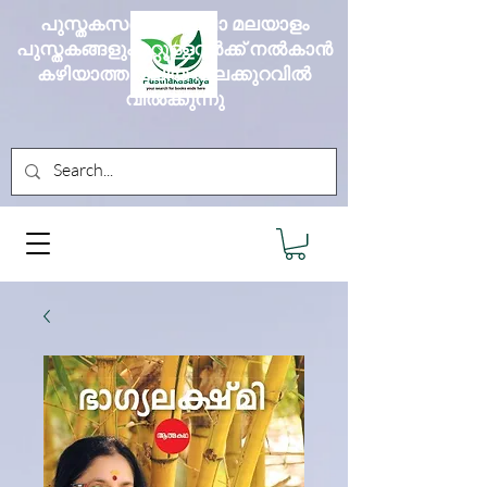
പുസ്തകസദ്യ എല്ലാ മലയാളം
പുസ്തകങ്ങളും മറ്റുള്ളവർക്ക് നൽകാൻ
കഴിയാത്ത വലിയ വിലക്കുറവിൽ
വിൽക്കുന്നു