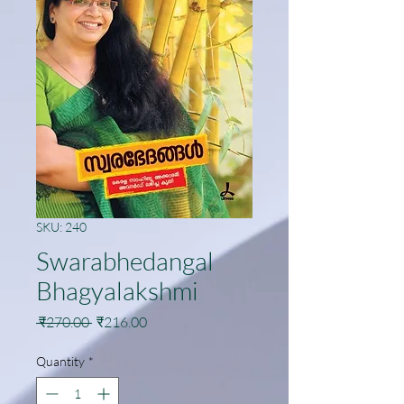
SKU: 240
Swarabhedangal
Bhagyalakshmi
Regular
Sale
 ₹270.00 
₹216.00
Price
Price
Quantity
*