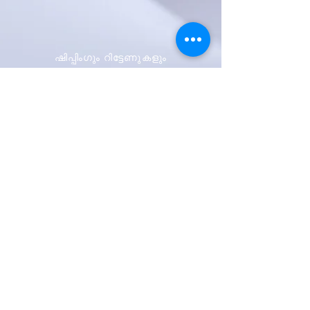
ഷിപ്പിംഗും റിട്ടേണുകളും
സ്റ്റോർ നയം
പേയ്മെന്റ് രീതികൾ
ആദ്യം അറിയുക
ഞങ്ങളുടെ
വാർത്താക്കുറിപ്പിനായി
സൈൻ അപ്പ് ചെയ്യുക