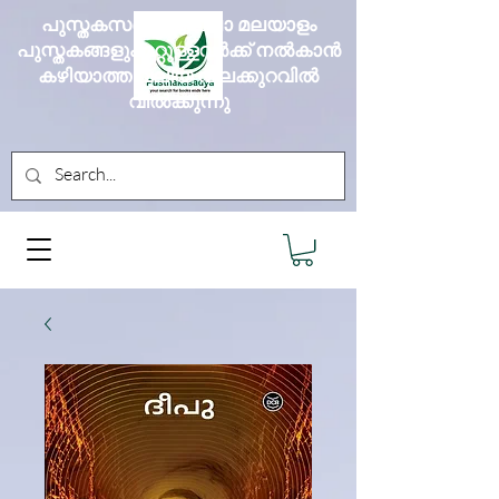
പുസ്തകസദ്യ എല്ലാ മലയാളം
പുസ്തകങ്ങളും മറ്റുള്ളവർക്ക് നൽകാൻ
കഴിയാത്ത വലിയ വിലക്കുറവിൽ
വിൽക്കുന്നു