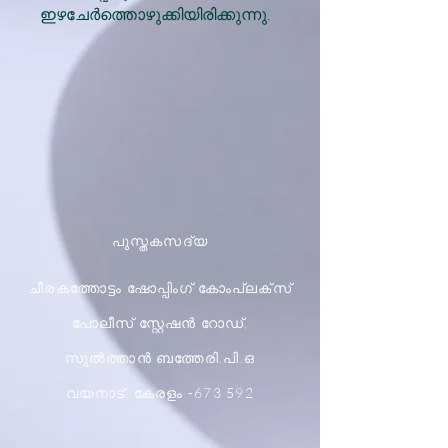
ഇഴചേർത്തൊഴുക്കിയിരിക്കുന്നു.
പുസ്തകസദ്യ
ചീരകത്തോട്ടം ഷോപ്പിംഗ് കോംപ്ലക്സ്
പോലീസ് സ്റ്റേഷൻ റോഡ്,
സുൽത്താൻ ബത്തേരി.പി.ഒ
വയനാട്, കേരളം -673 592