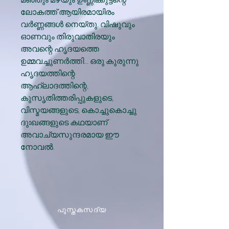
ലോകത്ത് ആയിരമായിരം
വര്‍ണ്ണങ്ങള്‍ നെയ്തു. വിഷുവും
ഓണവും തിരുവാതിരയും
അവന്റെ ഹൃദയത്തെ
ഉമ്മവച്ചുണര്‍ത്തി... ഒരു കുരുന്നു
ഹൃദയത്തിന്റെ
ആഹ്ലാദത്തിന്റെ,
കുസൃതിത്തരിപ്പുകളുടെ,
വിസ്മയങ്ങളുടെ, കൊച്ചുകൊച്ചു
ദുഃഖങ്ങളുടെ കഥയാണ്
അവാച്യസുന്ദരമായ ഈ
നോവല്‍.
പുസ്തകസദ്യ