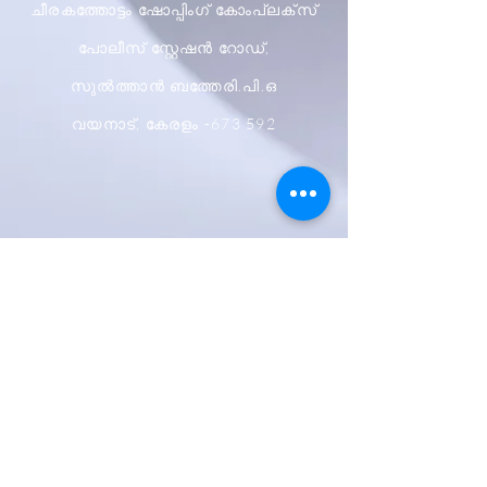
ചീരകത്തോട്ടം ഷോപ്പിംഗ് കോംപ്ലക്സ്
പോലീസ് സ്റ്റേഷൻ റോഡ്,
സുൽത്താൻ ബത്തേരി.പി.ഒ
വയനാട്, കേരളം -673 592
ഷിപ്പിംഗും റിട്ടേണുകളും
സ്റ്റോർ നയം
പേയ്മെന്റ് രീതികൾ