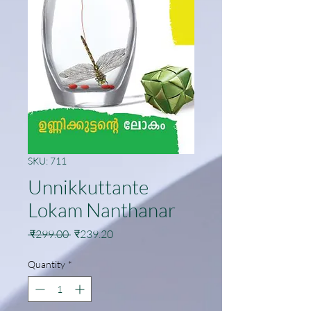
SKU: 711
Unnikkuttante
Lokam Nanthanar
Regular
Sale
 ₹299.00 
₹239.20
Price
Price
Quantity
*