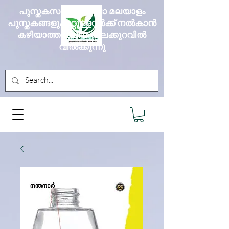
പുസ്തകസദ്യ എല്ലാ മലയാളം
പുസ്തകങ്ങളും മറ്റുള്ളവർക്ക് നൽകാൻ
കഴിയാത്ത വലിയ വിലക്കുറവിൽ
വിൽക്കുന്നു