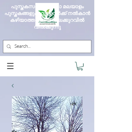
പുസ്തകസദ്യ എല്ലാ മലയാളം
പുസ്തകങ്ങളും മറ്റുള്ളവർക്ക് നൽകാൻ
കഴിയാത്ത വലിയ വിലക്കുറവിൽ
വിൽക്കുന്നു