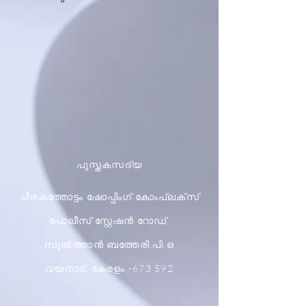
പുസ്തകസദ്യ
ചീരകത്തോട്ടം ഷോപ്പിംഗ് കോംപ്ലക്സ്
പോലീസ് സ്റ്റേഷൻ റോഡ്,
സുൽത്താൻ ബത്തേരി.പി.ഒ
വയനാട്, കേരളം -673 592