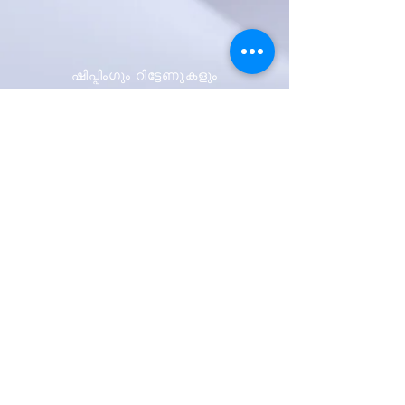
ഷിപ്പിംഗും റിട്ടേണുകളും
സ്റ്റോർ നയം
പേയ്മെന്റ് രീതികൾ
ആദ്യം അറിയുക
ഞങ്ങളുടെ
വാർത്താക്കുറിപ്പിനായി
സൈൻ അപ്പ് ചെയ്യുക