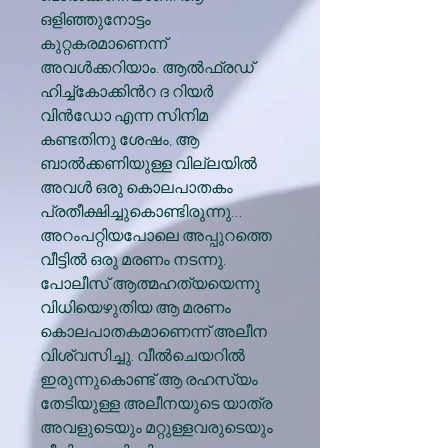
ഒളിഞ്ഞുനോട്ടം
കുറ്റകരമാണെന്ന്
അവൾക്കറിയാം. ആൽഫ്രഡ്
ഹിച്ച്കോക്കിൻറ ദ റിയർ
വിൻഡോ എന്ന സിനിമ
കണ്ടതിനു ശേഷം, ആ
ബാൽക്കണിയുള്ള വില്ലയിൽ
അവൾ ഒരു കൊലപാതകം
പ്രതീക്ഷിച്ചുകൊണ്ടിരുന്നു…
അറംപറ്റിയപോലെ അപ്പുറത്തെ
വീട്ടിൽ ഒരു മരണം നടന്നു.
പോലീസ് ആത്മഹത്യയെന്നു
വിധിയെഴുതിയ ആ മരണം
കൊലപാതകമാണെന്ന് അലീന
വിശ്വസിച്ചു. വീൽചെയറിൽ
ഇരുന്നുകൊണ്ട് ആ രഹസ്യം
തേടിയുള്ള അലീനയുടെ യാത്ര
അവളുടെയും മറ്റുള്ളവരുടെയും