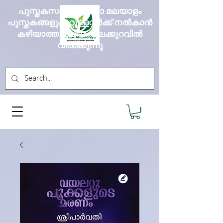
പുസ്തകസദ്യ എല്ലാ മലയാളം
പുസ്തകങ്ങളും മറ്റുള്ളവർക്ക് നൽകാൻ
കഴിയാത്ത വലിയ വിലക്കുറവിൽ
വിൽക്കുന്നു