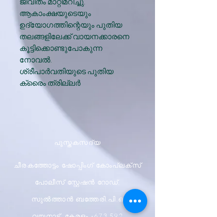
ജീവിതം മാറ്റിമറിച്ചു.
ആകാംക്ഷയുടെയും
ഉദ്യോഗത്തിന്റെയും പുതിയ
തലങ്ങളിലേക്ക് വായനക്കാരനെ
കൂട്ടിക്കൊണ്ടുപോകുന്ന
നോവൽ.
ശ്രീപാർവതിയുടെ പുതിയ
ക്രൈം ത്രില്ലർ
പുസ്തകസദ്യ
ചീരകത്തോട്ടം ഷോപ്പിംഗ് കോംപ്ലക്സ്
പോലീസ് സ്റ്റേഷൻ റോഡ്,
സുൽത്താൻ ബത്തേരി.പി.ഒ
വയനാട്, കേരളം -673 592