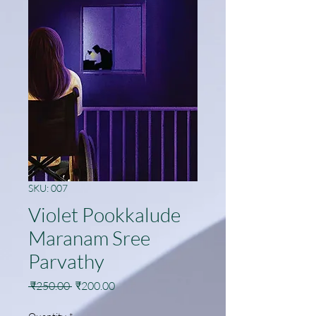
SKU: 007
Violet Pookkalude
Maranam Sree
Parvathy
Regular
Sale
 ₹250.00 
₹200.00
Price
Price