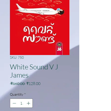
SKU: 750
White Sound V J
James
Regular
Sale
 ₹160.00 
₹128.00
Price
Price
Quantity
*