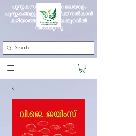
പുസ്തകസദ്യ എല്ലാ മലയാളം
പുസ്തകങ്ങളും മറ്റുള്ളവർക്ക് നൽകാൻ
കഴിയാത്ത വലിയ വിലക്കുറവിൽ
വിൽക്കുന്നു