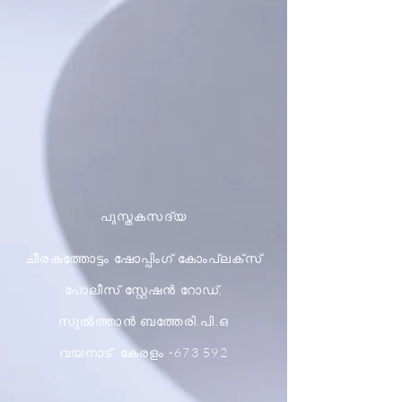
പുസ്തകസദ്യ
ചീരകത്തോട്ടം ഷോപ്പിംഗ് കോംപ്ലക്സ്
പോലീസ് സ്റ്റേഷൻ റോഡ്,
സുൽത്താൻ ബത്തേരി.പി.ഒ
വയനാട്, കേരളം -673 592