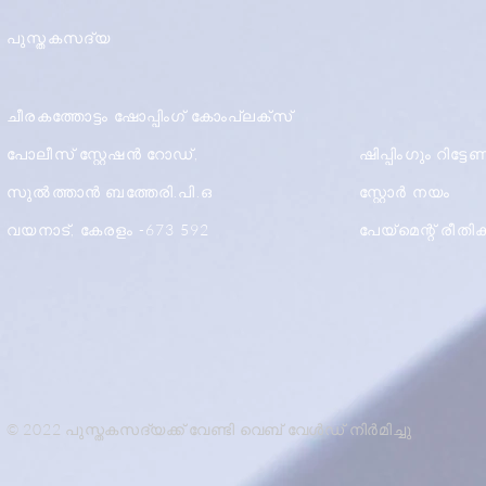
പുസ്തകസദ്യ
ചീരകത്തോട്ടം ഷോപ്പിംഗ് കോംപ്ലക്സ്
പോലീസ് സ്റ്റേഷൻ റോഡ്,
ഷിപ്പിംഗും റിട്ട
സുൽത്താൻ ബത്തേരി.പി.ഒ
സ്റ്റോർ നയം
വയനാട്, കേരളം -673 592
പേയ്മെന്റ് രീത
© 2022 പുസ്തകസദ്യക്ക് വേണ്ടി വെബ് വേൾഡ് നിർമിച്ചു