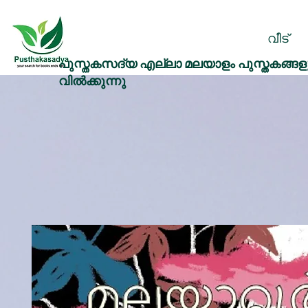
വീട്
പുസ്തകസദ്യ എല്ലാ മലയാളം പുസ്തകങ്ങളു
വിൽക്കുന്നു